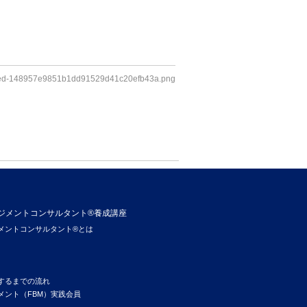
ed-148957e9851b1dd91529d41c20efb43a.png
ジメントコンサルタント®養成講座
メントコンサルタント®とは
するまでの流れ
メント（FBM）実践会員