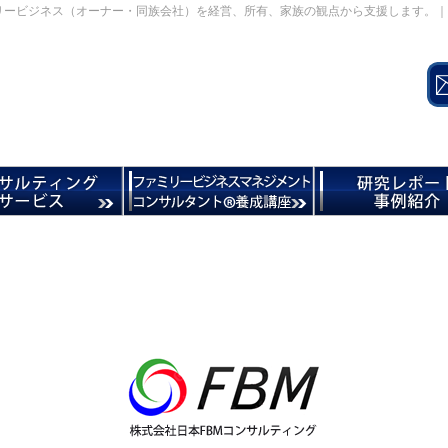
リービジネス（オーナー・同族会社）を経営、所有、家族の観点から支援します。｜