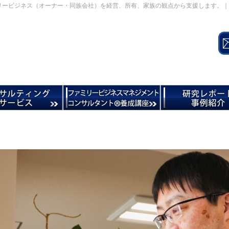
リービジネス（オーナー・同族会社）を経営、所有、家族の観点から支援します。｜