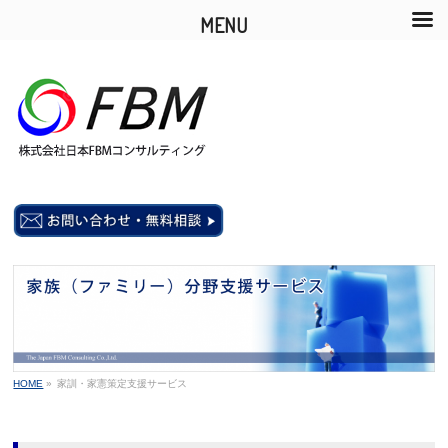
MENU
HOME
»
家訓・家憲策定支援サービス