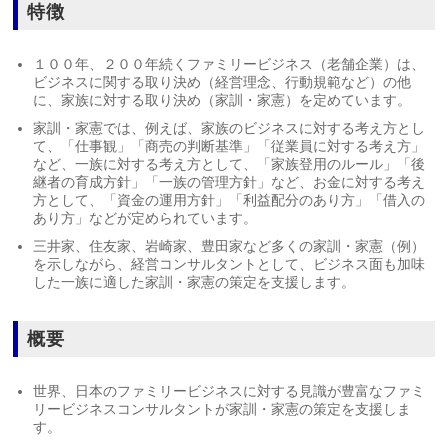
特徴
１００年、２００年続くファミリービジネス（老舗企業）は、
ビジネスに関する取り決め（経営理念、行動規範など）の他
に、家族に対する取り決め（家訓・家憲）を定めています。
家訓・家憲では、例えば、家族のビジネスに対する考え方とし
て、「仕事観」「商売の判断基準」「従業員に対する考え方」
など、一族に対する考え方として、「家族登用のルール」「後
継者の育成方針」「一族の管理方針」など、お金に対する考え
方として、「資金の運用方針」「利益配分のあり方」「借入の
あり方」などが定められています。
三井家、住友家、岩崎家、豊田家など多くの家訓・家憲（例）
を示しながら、経営コンサルタントとして、ビジネス面も加味
した一族に適した家訓・家憲の策定を支援します。
概要
世界、日本のファミリービジネスに対する見識が豊富なファミ
リービジネスコンサルタントが家訓・家憲の策定を支援しま
す。