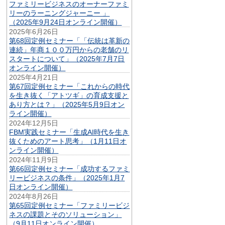
ファミリービジネスのオーナーファミ
リーのラーニングジャーニー 」
（2025年9月24日オンライン開催）
2025年6月26日
第68回定例セミナー「「伝統は革新の
連続」年商１００万円からの老舗のリ
スタートについて」（2025年7月7日
オンライン開催）
2025年4月21日
第67回定例セミナー「これからの時代
を生き抜く「アトツギ」の育成支援と
あり方とは？」（2025年5月9日オン
ライン開催）
2024年12月5日
FBM実践セミナー「生成AI時代を生き
抜くためのアート思考」（1月11日オ
ンライン開催）
2024年11月9日
第66回定例セミナー「成功するファミ
リービジネスの条件」（2025年1月7
日オンライン開催）
2024年8月26日
第65回定例セミナー「ファミリービジ
ネスの課題とそのソリューション」
（9月11日オンライン開催）