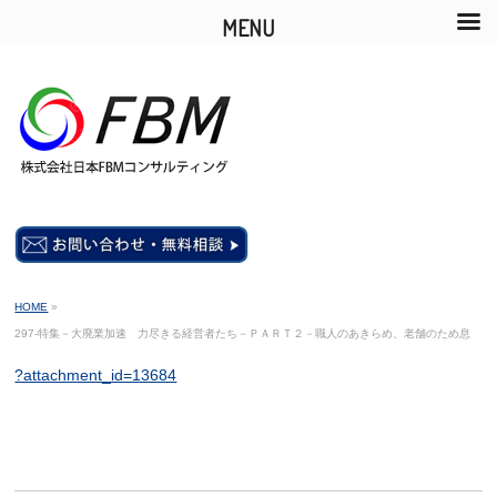
MENU
HOME
»
297-特集－大廃業加速 力尽きる経営者たち－ＰＡＲＴ２－職人のあきらめ、老舗のため息
?attachment_id=13684