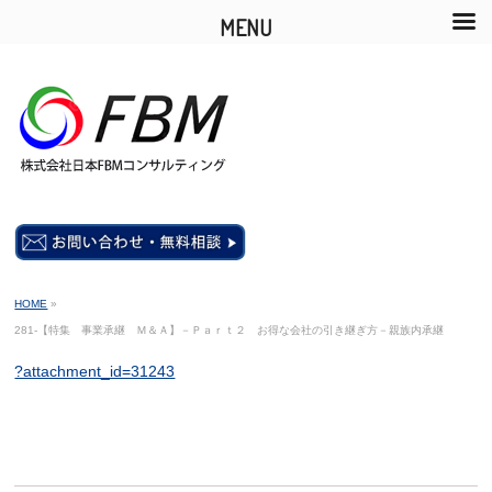
MENU
HOME
»
281-【特集 事業承継 Ｍ＆Ａ】－Ｐａｒｔ２ お得な会社の引き継ぎ方－親族内承継
?attachment_id=31243