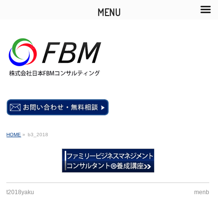
MENU
HOME
»
b3_2018
t2018yaku
menb