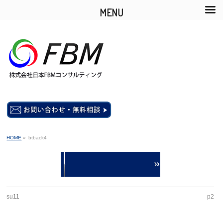
MENU
HOME
»
btback4
su11
p2