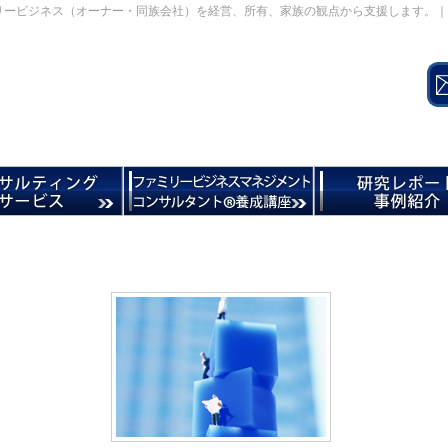
リービジネス（オーナー・同族会社）を経営、所有、家族の観点から支援します。｜