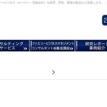
リービジネス（オーナー・同族会社）を経営、所有、家族の観点から支援します。｜