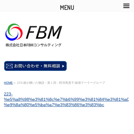
MENU
HOME
»
223-娘が継いだ物語－第１回－鰐渕美恵子-銀座テーラーグループ
223-
%e5%a8%98%e3%81%8c%e7%b6%99%e3%81%84%e3%81%a0%e
%e9%8a%80%e5%ba%a7%e3%83%86%e3%83%bc