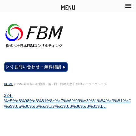
MENU
HOME
»
224-娘が継いだ物語－第２回－鰐渕美恵子-銀座テーラーグループ
224-
%e5%a8%98%e3%81%8c%e7%b6%99%e3%81%84%e3%81%a0%e
%e9%8a%80%e5%ba%a7%e3%83%86%e3%83%bc