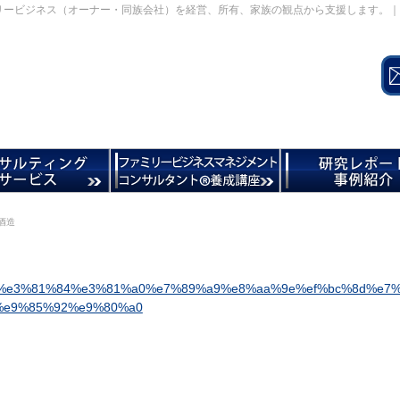
リービジネス（オーナー・同族会社）を経営、所有、家族の観点から支援します。｜
酒造
%e3%81%84%e3%81%a0%e7%89%a9%e8%aa%9e%ef%bc%8d%e7%
%e9%85%92%e9%80%a0