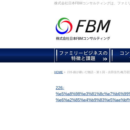
株式会社日本FBMコンサルティングは、ファミ
HOME
»
226-娘が継いだ物語－第１回－吉田佳代-梅乃宿
226-
%e5%a8%98%e3%81%8c%e7%b6%99
%e6%a2%85%e4%b9%83%e5%ae%bf