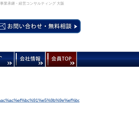
事業承継・経営コンサルティング 大阪
ac%ac%ef%bc%91%e5%9b%9e%ef%bc%8d%e5%90%89%e7%94%b