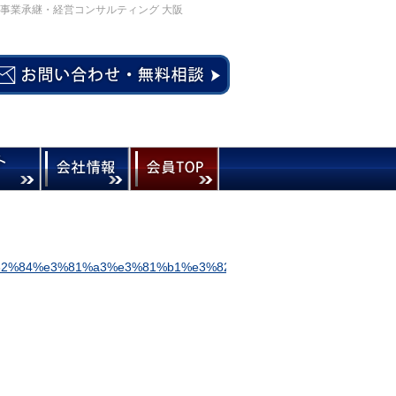
事業承継・経営コンサルティング 大阪
82%84%e3%81%a3%e3%81%b1%e3%82%8a%e5%bc%b7%e3%81%8