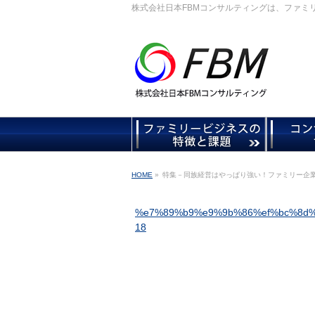
株式会社日本FBMコンサルティングは、ファミ
HOME
»
特集－同族経営はやっぱり強い！ファミリー企業
%e7%89%b9%e9%9b%86%ef%bc%8d
18