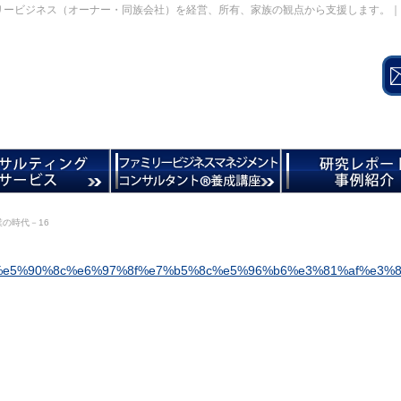
リービジネス（オーナー・同族会社）を経営、所有、家族の観点から支援します。｜
の時代－16
%e5%90%8c%e6%97%8f%e7%b5%8c%e5%96%b6%e3%81%af%e3%