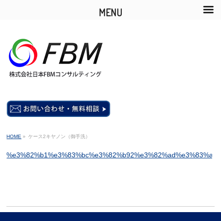
MENU
HOME
»
ケース2キヤノン（御手洗）
%e3%82%b1%e3%83%bc%e3%82%b92%e3%82%ad%e3%83%a4%