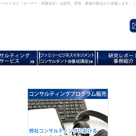
リービジネス（オーナー・同族会社）を経営、所有、家族の観点から支援します。｜