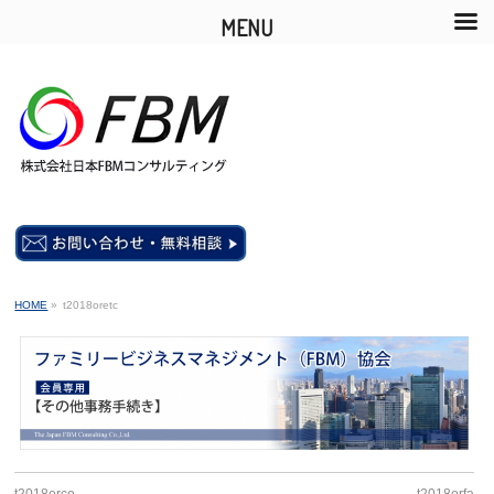
MENU
HOME
»
t2018oretc