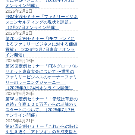
オンライン開催）
2026年2月2日
FBM実践セミナー「ファミリービジネ
スコンサルティングの現状と課題」
（2月27日オンライン開催）
2026年2月2日
第70回定例セミナー「PEファンドに
よるファミリービジネスに対する価値
貢献」（2026年3月7日東京／オンラ
イン開催）
2025年9月16日
第69回定例セミナー「FBNグローバル
サミット東京大会について 〜世界の
ファミリービジネスのオーナーファミ
リーのラーニングジャーニー 」
（2025年9月24日オンライン開催）
2025年6月26日
第68回定例セミナー「「伝統は革新の
連続」年商１００万円からの老舗のリ
スタートについて」（2025年7月7日
オンライン開催）
2025年4月21日
第67回定例セミナー「これからの時代
を生き抜く「アトツギ」の育成支援と