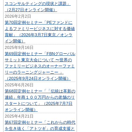
スコンサルティングの現状と課題」
（2月27日オンライン開催）
2026年2月2日
第70回定例セミナー「PEファンドに
よるファミリービジネスに対する価値
貢献」（2026年3月7日東京／オンラ
イン開催）
2025年9月16日
第69回定例セミナー「FBNグローバル
サミット東京大会について 〜世界の
ファミリービジネスのオーナーファミ
リーのラーニングジャーニー 」
（2025年9月24日オンライン開催）
2025年6月26日
第68回定例セミナー「「伝統は革新の
連続」年商１００万円からの老舗のリ
スタートについて」（2025年7月7日
オンライン開催）
2025年4月21日
第67回定例セミナー「これからの時代
を生き抜く「アトツギ」の育成支援と