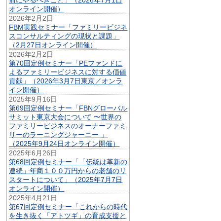
オンライン開催）
2026年2月2日
FBM実践セミナー「ファミリービジネ
スコンサルティングの現状と課題」
（2月27日オンライン開催）
2026年2月2日
第70回定例セミナー「PEファンドに
よるファミリービジネスに対する価値
貢献」（2026年3月7日東京／オンラ
イン開催）
2025年9月16日
第69回定例セミナー「FBNグローバル
サミット東京大会について 〜世界の
ファミリービジネスのオーナーファミ
リーのラーニングジャーニー 」
（2025年9月24日オンライン開催）
2025年6月26日
第68回定例セミナー「「伝統は革新の
連続」年商１００万円からの老舗のリ
スタートについて」（2025年7月7日
オンライン開催）
2025年4月21日
第67回定例セミナー「これからの時代
を生き抜く「アトツギ」の育成支援と