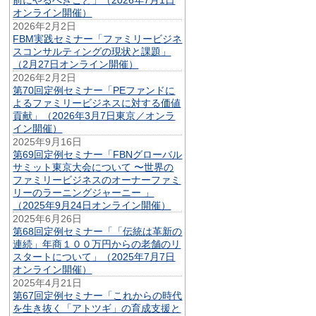
オンライン開催）
2026年2月2日
FBM実践セミナー「ファミリービジネ
スコンサルティングの現状と課題」
（2月27日オンライン開催）
2026年2月2日
第70回定例セミナー「PEファンドに
よるファミリービジネスに対する価値
貢献」（2026年3月7日東京／オンラ
イン開催）
2025年9月16日
第69回定例セミナー「FBNグローバル
サミット東京大会について 〜世界の
ファミリービジネスのオーナーファミ
リーのラーニングジャーニー 」
（2025年9月24日オンライン開催）
2025年6月26日
第68回定例セミナー「「伝統は革新の
連続」年商１００万円からの老舗のリ
スタートについて」（2025年7月7日
オンライン開催）
2025年4月21日
第67回定例セミナー「これからの時代
を生き抜く「アトツギ」の育成支援と