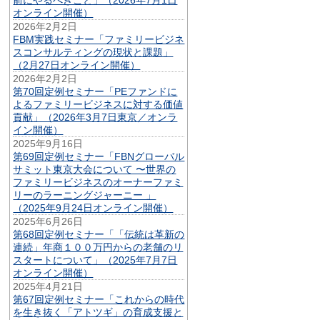
オンライン開催）
2026年2月2日
FBM実践セミナー「ファミリービジネ
スコンサルティングの現状と課題」
（2月27日オンライン開催）
2026年2月2日
第70回定例セミナー「PEファンドに
よるファミリービジネスに対する価値
貢献」（2026年3月7日東京／オンラ
イン開催）
2025年9月16日
第69回定例セミナー「FBNグローバル
サミット東京大会について 〜世界の
ファミリービジネスのオーナーファミ
リーのラーニングジャーニー 」
（2025年9月24日オンライン開催）
2025年6月26日
第68回定例セミナー「「伝統は革新の
連続」年商１００万円からの老舗のリ
スタートについて」（2025年7月7日
オンライン開催）
2025年4月21日
第67回定例セミナー「これからの時代
を生き抜く「アトツギ」の育成支援と