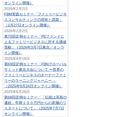
オンライン開催）
2026年2月2日
FBM実践セミナー「ファミリービジネ
スコンサルティングの現状と課題」
（2月27日オンライン開催）
2026年2月2日
第70回定例セミナー「PEファンドに
よるファミリービジネスに対する価値
貢献」（2026年3月7日東京／オンラ
イン開催）
2025年9月16日
第69回定例セミナー「FBNグローバル
サミット東京大会について 〜世界の
ファミリービジネスのオーナーファミ
リーのラーニングジャーニー 」
（2025年9月24日オンライン開催）
2025年6月26日
第68回定例セミナー「「伝統は革新の
連続」年商１００万円からの老舗のリ
スタートについて」（2025年7月7日
オンライン開催）