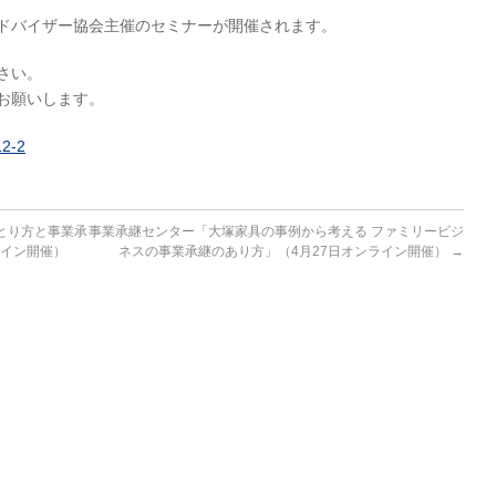
ドバイザー協会主催のセミナーが開催されます。
さい。
お願いします。
12-2
とり方と事業承
事業承継センター「大塚家具の事例から考える ファミリービジ
ライン開催）
ネスの事業承継のあり方」（4月27日オンライン開催）
→