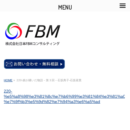
MENU
HOME
»
220-娘が継いだ物語－第３回－石坂典子-石坂産業
220-
%e5%a8%98%e3%81%8c%e7%b6%99%e3%81%84%e3%81%a0%e
%e7%9f%b3%e5%9d%82%e7%94%a3%e6%a5%ad