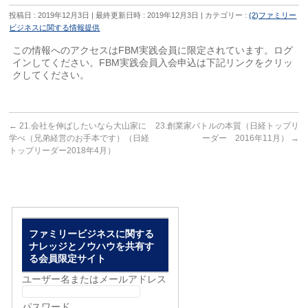
投稿日 : 2019年12月3日
最終更新日時 : 2019年12月3日
カテゴリー :
(2)ファミリー
ビジネスに関する情報提供
この情報へのアクセスはFBM実践会員に限定されています。ログ
インしてください。FBM実践会員入会申込は下記リンクをクリッ
クしてください。
←
21.会社を伸ばしたいなら大山家に
23.創業家バトルの本質（日経トップリ
学べ（兄弟経営のお手本です）（日経
ーダー 2016年11月）
→
トップリーダー2018年4月）
ファミリービジネスに関する
ナレッジとノウハウを共有す
る会員限定サイト
ユーザー名またはメールアドレス
パスワード