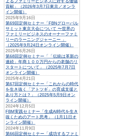
よるファミリービジネスに対する価値
貢献」（2026年3月7日東京／オンラ
イン開催）
2025年9月16日
第69回定例セミナー「FBNグローバル
サミット東京大会について 〜世界の
ファミリービジネスのオーナーファミ
リーのラーニングジャーニー 」
（2025年9月24日オンライン開催）
2025年6月26日
第68回定例セミナー「「伝統は革新の
連続」年商１００万円からの老舗のリ
スタートについて」（2025年7月7日
オンライン開催）
2025年4月21日
第67回定例セミナー「これからの時代
を生き抜く「アトツギ」の育成支援と
あり方とは？」（2025年5月9日オン
ライン開催）
2024年12月5日
FBM実践セミナー「生成AI時代を生き
抜くためのアート思考」（1月11日オ
ンライン開催）
2024年11月9日
第66回定例セミナー「成功するファミ