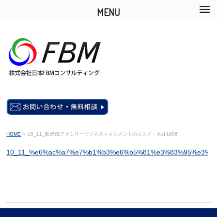
MENU
HOME
»
10_11_欧米流ファミリービジネスマネジメントのススメ・大井1906
10_11_%e6%ac%a7%e7%b1%b3%e6%b5%81%e3%83%95%e3%